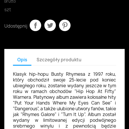
Brutto
szt
Udostępnij
Opis
Szczegóły produktu
Klasyk hip-hopu Busty Rhymesa z 1997 roku,
który obchodził swoje 25-lecie pod koniec
ubiegłego roku, zostanie wydany jeszcze w tym
roku w ramach obchodów "Hip Hop At Fifty"
Warnera. Platynowy album zawiera kolosalne hity
"Put Your Hands Where My Eyes Can See" i
"Dangerous", a także ulubione utwory fanów, takie
jak "Rhymes Galore" i "Turn It Up". Album został
wydany w limitowanej edycji podwójnego
srebrnego winylu i z pewnością będzie