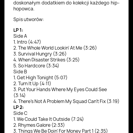
doskonałym dodatkiem do kolekcji każdego hip-
hopowca.
Spis utworów:
LP 1:
Side A
1. Intro (4:47)
2. The Whole World Lookin' At Me (3:26)
3. Survival Hungry (3:26)
4. When Disaster Strikes (3:25)
5. So Hardcore (3:34)
Side B
1. Get High Tonight (5:07)
2. Turn It Up (4:11)
3. Put Your Hands Where My Eyes Could See
(3:14)
4. There's Not A Problem My Squad Can't Fix (3:19)
LP 2:
Side C
1. We Could Take It Outside (7:24)
2. Rhymes Galore (2:33)
3. Things We Be Doin' For Money Part 1 (2:35)