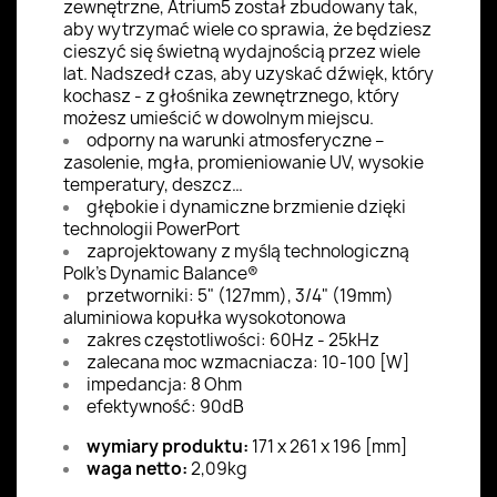
zewnętrzne, Atrium5 został zbudowany tak,
aby wytrzymać wiele co sprawia, że będziesz
cieszyć się świetną wydajnością przez wiele
lat. Nadszedł czas, aby uzyskać dźwięk, który
kochasz - z głośnika zewnętrznego, który
możesz umieścić w dowolnym miejscu.
odporny na warunki atmosferyczne –
zasolenie, mgła, promieniowanie UV, wysokie
temperatury, deszcz…
głębokie i dynamiczne brzmienie dzięki
technologii PowerPort
zaprojektowany z myślą technologiczną
Polk’s Dynamic Balance®
przetworniki: 5" (127mm), 3/4" (19mm)
aluminiowa kopułka wysokotonowa
zakres częstotliwości: 60Hz - 25kHz
zalecana moc wzmacniacza: 10-100 [W]
impedancja: 8 Ohm
efektywność: 90dB
wymiary produktu:
171 x 261 x 196 [mm]
waga netto:
2,09kg