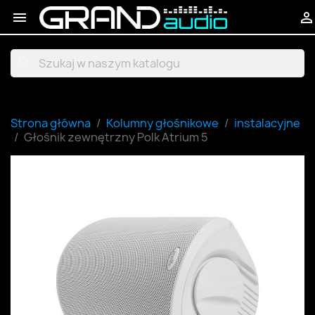


search
Strona główna
Kolumny głośnikowe
instalacyjne
Głośnik zewnętrzny Polk Atrium 5